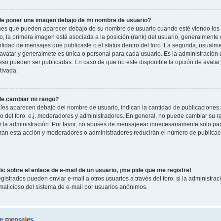
e poner una imagen debajo de mi nombre de usuario?
es que pueden aparecer debajo de su nombre de usuario cuando esté viendo los 
oro, la primera imagen está asociada a la posición (rank) del usuario, generalmente
ntidad de mensajes que publicaste o el status dentro del foro. La segunda, usual
vatar y generalmete es única o personal para cada usuario. Es la administración 
so pueden ser publicadas. En caso de que no este disponible la opción de avatar
tivada.
e cambiar mi rango?
les aparecen debajo del nombre de usuario, indican la cantidad de publicaciones r
o del foro, e.j. moderadores y administradores. En general, no puede cambiar su 
 la administración. Por favor, no abuses de mensajeear innecesariamente solo pa
leran esta acción y moderadores o administradores reducirán el número de publicac
c sobre el enlace de e-mail de un usuario, ¡me pide que me registre!
gistrados pueden enviar e-mail a otros usuarios a través del foro, si la administraci
 malicioso del sistema de e-mail por usuarios anónimos.
e mensajes