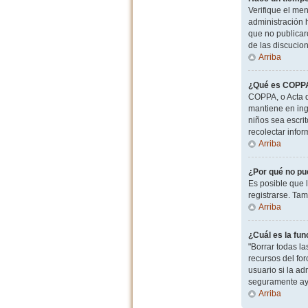
Verifique el men
administración 
que no publicaro
de las discucio
Arriba
¿Qué es COPP
COPPA, o Acta d
mantiene en ingl
niños sea escri
recolectar info
Arriba
¿Por qué no pu
Es posible que 
registrarse. Ta
Arriba
¿Cuál es la fun
"Borrar todas l
recursos del for
usuario si la ad
seguramente ay
Arriba