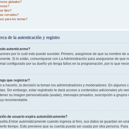
ncios globales?
ncios?
s fijos?
as cerrados?
nos para los temas?
rca de la autenticación y registro
edo autenticarme?
razones por lo cuál esto puede suceder. Primero, asegúrese de que su nombre de 
tamente. Si lo están, comuníquese con La Administración para asegurarse de que n
 mal configurado por su dueño y/o tenga fallos en la programación, por lo que nece
ngo que registrar?
o a hacerlo, la decisión la toman los administradores y moderadores. En algunos ca
tas. Sin embargo, estar registrado le dará acceso a contenidos adicionales y/o ve
o tener su imagen personalizada (avatar), mensajes privados, suscripción a grupos 
uy recomendable.
sión de usuario expira automáticamente?
asilla
Entrar automáticamente
cuando ingresa al foro, sus datos se guardan en una 
cierto tiempo. Esto previene que su cuenta pueda ser usada por otra persona. Para