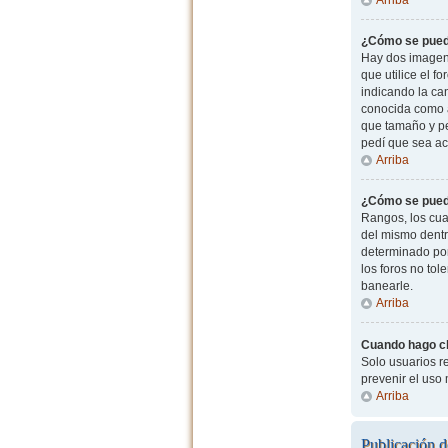
¿Cómo se pued
Hay dos imagen
que utilice el f
indicando la ca
conocida como a
que tamaño y pe
pedí que sea ac
Arriba
¿Cómo se pued
Rangos, los cua
del mismo dentr
determinado por
los foros no to
banearle.
Arriba
Cuando hago cli
Solo usuarios re
prevenir el uso
Arriba
Publicación d