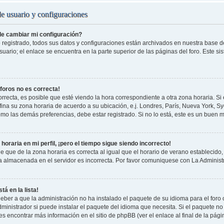
de usuario y configuraciones
e cambiar mi configuración?
 registrado, todos sus datos y configuraciones están archivados en nuestra base de 
uario; el enlace se encuentra en la parte superior de las páginas del foro. Este si
 foros no es correcta!
rrecta, es posible que esté viendo la hora correspondiente a otra zona horaria. Si e
fina su zona horaria de acuerdo a su ubicación, e.j. Londres, París, Nueva York, S
omo las demás preferencias, debe estar registrado. Si no lo está, este es un buen
horaria en mi perfil, ¡pero el tiempo sigue siendo incorrecto!
e que de la zona horaria es correcta al igual que el horario de verano establecido, 
a almacenada en el servidor es incorrecta. Por favor comuniquese con La Administr
tá en la lista!
eber a que la administración no ha instalado el paquete de su idioma para el foro
ministrador si puede instalar el paquete del idioma que necesita. Si el paquete no 
s encontrar más información en el sitio de phpBB (ver el enlace al final de la pági