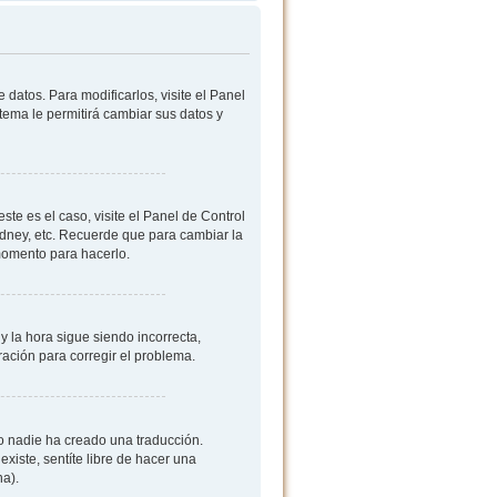
datos. Para modificarlos, visite el Panel
stema le permitirá cambiar sus datos y
ste es el caso, visite el Panel de Control
ydney, etc. Recuerde que para cambiar la
 momento para hacerlo.
y la hora sigue siendo incorrecta,
ación para corregir el problema.
 o nadie ha creado una traducción.
existe, sentíte libre de hacer una
na).