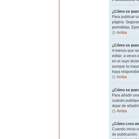
¿Cómo se puede
Para publicar u
página. Seguram
permitidas. Eje
Arriba
¿Cómo se puede
A menos que sea
editar
, a veces 
en el suyo dicie
aunque la mayor
haya respondid
Arriba
¿Cómo se puede
Para añadir una
cuando publique
dejar de añadir
Arriba
¿Cómo creo un
Cuando inicia u
de publicación; 