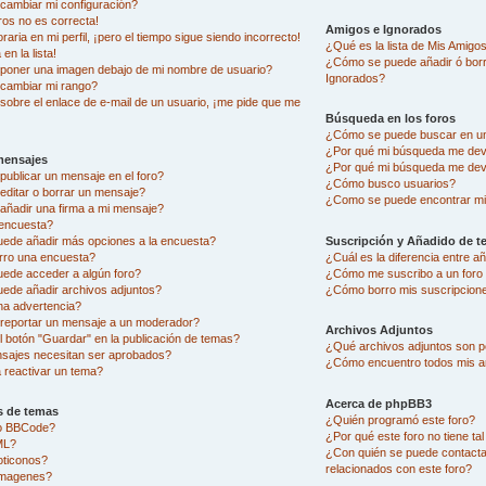
ambiar mi configuración?
ros no es correcta!
Amigos e Ignorados
aria en mi perfil, ¡pero el tiempo sigue siendo incorrecto!
¿Qué es la lista de Mis Amigo
en la lista!
¿Cómo se puede añadir ó borra
oner una imagen debajo de mi nombre de usuario?
Ignorados?
cambiar mi rango?
sobre el enlace de e-mail de un usuario, ¡me pide que me
Búsqueda en los foros
¿Cómo se puede buscar en un
¿Por qué mi búsqueda me dev
mensajes
¿Por qué mi búsqueda me dev
ublicar un mensaje en el foro?
¿Cómo busco usuarios?
ditar o borrar un mensaje?
¿Como se puede encontrar mi
ñadir una firma a mi mensaje?
encuesta?
uede añadir más opciones a la encuesta?
Suscripción y Añadido de t
rro una encuesta?
¿Cuál es la diferencia entre 
uede acceder a algún foro?
¿Cómo me suscribo a un foro 
ede añadir archivos adjuntos?
¿Cómo borro mis suscripcion
na advertencia?
eportar un mensaje a un moderador?
Archivos Adjuntos
l botón "Guardar" en la publicación de temas?
¿Qué archivos adjuntos son pe
sajes necesitan ser aprobados?
¿Cómo encuentro todos mis a
reactivar un tema?
Acerca de phpBB3
s de temas
¿Quién programó este foro?
go BBCode?
¿Por qué este foro no tiene ta
ML?
¿Con quién se puede contacta
oticonos?
relacionados con este foro?
imagenes?