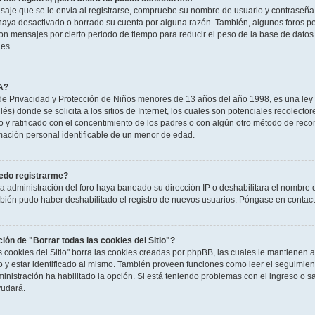
saje que se le envia al registrarse, compruebe su nombre de usuario y contraseña y
haya desactivado o borrado su cuenta por alguna razón. También, algunos foros 
n mensajes por cierto periodo de tiempo para reducir el peso de la base de datos. S
nes.
A?
e Privacidad y Protección de Niños menores de 13 años del año 1998, es una ley 
és) donde se solicita a los sitios de Internet, los cuales son potenciales recolector
to y ratificado con el concentimiento de los padres o con algún otro método de rec
rmación personal identificable de un menor de edad.
edo registrarme?
la administración del foro haya baneado su dirección IP o deshabilitara el nombre 
mbién pudo haber deshabilitado el registro de nuevos usuarios. Póngase en contacto
ción de "Borrar todas las cookies del Sitio"?
as cookies del Sitio" borra las cookies creadas por phpBB, las cuales le mantienen
o y estar identificado al mismo. También proveen funciones como leer el seguimient
ministración ha habilitado la opción. Si está teniendo problemas con el ingreso o sal
udará.