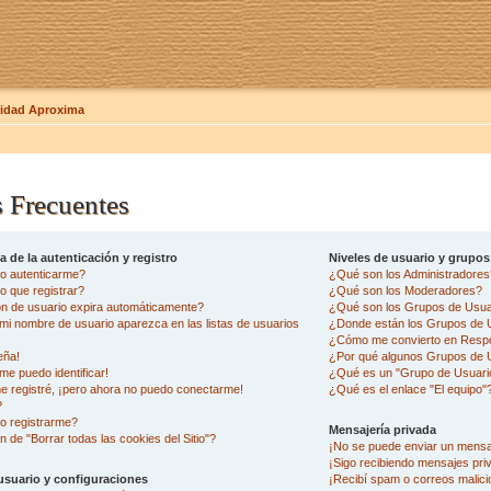
dad Aproxima
 Frecuentes
 de la autenticación y registro
Niveles de usuario y grupos
o autenticarme?
¿Qué son los Administradore
 que registrar?
¿Qué son los Moderadores?
ón de usuario expira automáticamente?
¿Qué son los Grupos de Usua
i nombre de usuario aparezca en las listas de usuarios
¿Donde están los Grupos de U
¿Cómo me convierto en Resp
eña!
¿Por qué algunos Grupos de U
me puedo identificar!
¿Qué es un "Grupo de Usuari
e registré, ¡pero ahora no puedo conectarme!
¿Qué es el enlace "El equipo"
?
o registrarme?
Mensajería privada
n de "Borrar todas las cookies del Sitio"?
¡No se puede enviar un mensa
¡Sigo recibiendo mensajes pr
usuario y configuraciones
¡Recibí spam o correos malicio