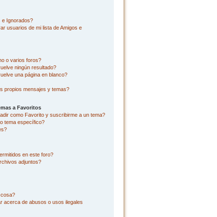
s e Ignorados?
r usuarios de mi lista de Amigos e
o o varios foros?
uelve ningún resultado?
uelve una página en blanco?
s propios mensajes y temas?
emas a Favoritos
añadir como Favorito y suscribirme a un tema?
o tema específico?
es?
rmitidos en este foro?
rchivos adjuntos?
l cosa?
r acerca de abusos o usos ilegales