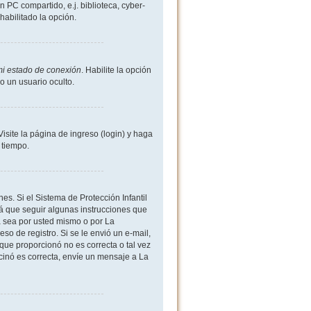
 PC compartido, e.j. biblioteca, cyber-
shabilitado la opción.
mi estado de conexión
. Habilite la opción
 un usuario oculto.
site la página de ingreso (login) y haga
 tiempo.
es. Si el Sistema de Protección Infantil
 que seguir algunas instrucciones que
a sea por usted mismo o por La
eso de registro. Si se le envió un e-mail,
 que proporcionó no es correcta o tal vez
rcinó es correcta, envíe un mensaje a La