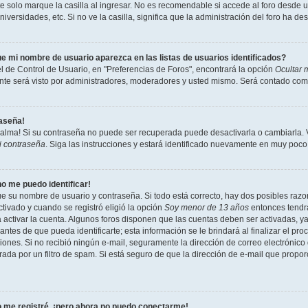
 solo marque la casilla al ingresar. No es recomendable si accede al foro desde un
niversidades, etc. Si no ve la casilla, significa que la administración del foro ha de
e mi nombre de usuario aparezca en las listas de usuarios identificados?
l de Control de Usuario, en "Preferencias de Foros", encontrará la opción
Ocultar 
te será visto por administradores, moderadores y usted mismo. Será contado como
raseña!
calma! Si su contraseña no puede ser recuperada puede desactivarla o cambiarla. Vi
i contraseña
. Siga las instrucciones y estará identificado nuevamente en muy poco
no me puedo identificar!
ue su nombre de usuario y contraseña. Si todo está correcto, hay dos posibles razon
tivado y cuando se registró eligió la opción
Soy menor de 13 años
entonces tendrá
a activar la cuenta. Algunos foros disponen que las cuentas deben ser activadas, y
antes de que pueda identificarte; esta información se le brindará al finalizar el proc
ciones. Si no recibió ningún e-mail, seguramente la dirección de correo electrónico
rada por un filtro de spam. Si está seguro de que la dirección de e-mail que propo
 me registré, ¡pero ahora no puedo conectarme!