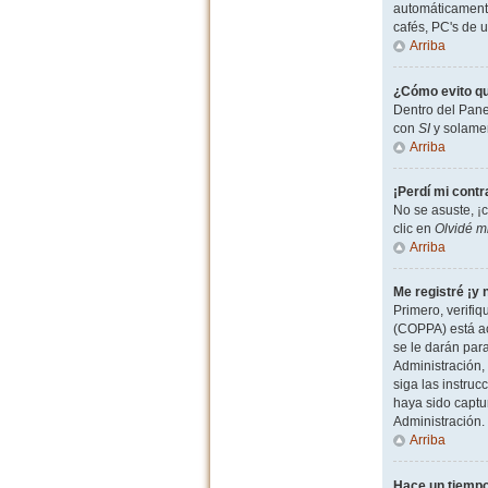
automáticamente
cafés, PC's de u
Arriba
¿Cómo evito qu
Dentro del Pane
con
SI
y solamen
Arriba
¡Perdí mi cont
No se asuste, ¡
clic en
Olvidé m
Arriba
Me registré ¡y 
Primero, verifiq
(COPPA) está ac
se le darán par
Administración, 
siga las instruc
haya sido captu
Administración.
Arriba
Hace un tiempo