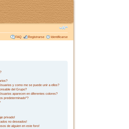
FAQ
Registrarse
Identificarse
s?
rios?
suarios y como me se puede unir a ellos?
onsable del Grupo?
suarios aparecen en diferentes colores?
os predeterminado"?
?
je privado!
ivados no deseados!
sos de alguien en este foro!