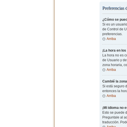
Preferencias 
¿Cómo se pued
Si es un usuario
de Control de Us
preferencias.
Arriba
¡La hora en los
La hora no es co
de Usuario y de
zona horaria, c
Arriba
Cambié la zona 
Si está seguro d
entonces la hor
Arriba
¡Mi idioma no es
Esto se puede d
Preguntale al ad
traducción. Pode
Arriba