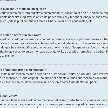
 publicar un mensaje en el foro?
n nuevo tema en el foro registrate como miembro, haciendo clic en el enlace de reg
ente necesites registrarse antes de poder publicar y reponder. Abajo de cada foro
mplo: Podéss publicar nuevos temas, Puede votar en las encuestas, etc.
 editar o borrar un mensaje?
 administrador o moderador, solo puede borrar o editar sus propios mensajes. Par
esta opción solo es válida durante un cierto periodo de tiempo. Si alguien respond
ndo que ha sido modificado y las veces que lo ha sido. No aparece si fue un modera
ia de las veces dejan un mensaje aclaratorio. Los usuarios normales no podrán 
o al mismo.
 añadir una firma a mi mensaje?
 firma a sus mensajes debe crearla en el Panel de Control de Usuario. Una vez cre
 un mensaje. Puede asignar una firma por defecto a todos sus mensajes activando la
la en los mensajes, debe desactivar la opción
Añadir firma
dentro del perfil.
a encuesta?
n nuevo tema o editas el primer mensaje del mismo, debe hacer clic en la etiqueta
si no la visualizas, significa que no posee los permisos apropiados para crear encu