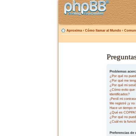
Aproxima
‹
Cómo llamar al Mundo
‹
Comuni
Preguntas
Problemas acerca
¿Por qué no pued
¿Por qué me tengo
¿Por qué mi sesi
¿Cómo evito que m
identificados?
¡Perdí mi contras
Me registré ¡y no 
Hace un tiempo m
¿Qué es COPPA
¿Por qué no pued
¿Cuál es la funció
Preferencias de 