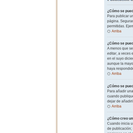
¿Cómo se puede
Para publicar u
página. Seguram
permitidas. Eje
Arriba
¿Cómo se puede
A menos que sea
editar
, a veces 
en el suyo dicie
aunque la mayor
haya respondid
Arriba
¿Cómo se puede
Para añadir una
cuando publique
dejar de añadir
Arriba
¿Cómo creo un
Cuando inicia u
de publicación; 