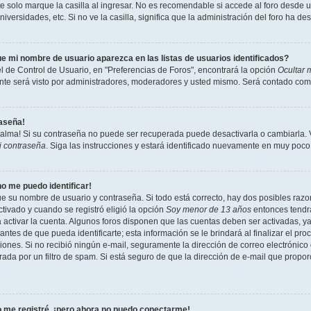
 solo marque la casilla al ingresar. No es recomendable si accede al foro desde un
niversidades, etc. Si no ve la casilla, significa que la administración del foro ha de
e mi nombre de usuario aparezca en las listas de usuarios identificados?
l de Control de Usuario, en "Preferencias de Foros", encontrará la opción
Ocultar 
te será visto por administradores, moderadores y usted mismo. Será contado como
raseña!
calma! Si su contraseña no puede ser recuperada puede desactivarla o cambiarla. Vi
i contraseña
. Siga las instrucciones y estará identificado nuevamente en muy poco
no me puedo identificar!
ue su nombre de usuario y contraseña. Si todo está correcto, hay dos posibles razon
tivado y cuando se registró eligió la opción
Soy menor de 13 años
entonces tendrá
a activar la cuenta. Algunos foros disponen que las cuentas deben ser activadas, y
antes de que pueda identificarte; esta información se le brindará al finalizar el proc
ciones. Si no recibió ningún e-mail, seguramente la dirección de correo electrónico
rada por un filtro de spam. Si está seguro de que la dirección de e-mail que propo
 me registré, ¡pero ahora no puedo conectarme!