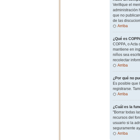
Verifique el men
administración 
que no publicaro
de las discucio
Arriba
¿Qué es COPP
COPPA, o Acta d
mantiene en ingl
niños sea escri
recolectar info
Arriba
¿Por qué no pu
Es posible que 
registrarse. Ta
Arriba
¿Cuál es la fun
"Borrar todas l
recursos del for
usuario si la ad
seguramente ay
Arriba