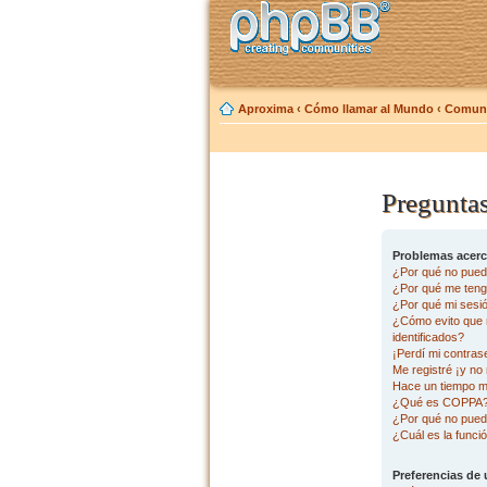
Aproxima
‹
Cómo llamar al Mundo
‹
Comuni
Preguntas
Problemas acerca
¿Por qué no pued
¿Por qué me tengo
¿Por qué mi sesi
¿Cómo evito que m
identificados?
¡Perdí mi contras
Me registré ¡y no 
Hace un tiempo m
¿Qué es COPPA
¿Por qué no pued
¿Cuál es la funció
Preferencias de 