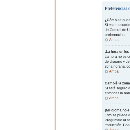
Preferencias 
¿Cómo se pued
Si es un usuario
de Control de Us
preferencias.
Arriba
¡La hora en los
La hora no es co
de Usuario y de
zona horaria, c
Arriba
Cambié la zona 
Si está seguro d
entonces la hor
Arriba
¡Mi idioma no es
Esto se puede d
Preguntale al ad
traducción. Pode
Arriba