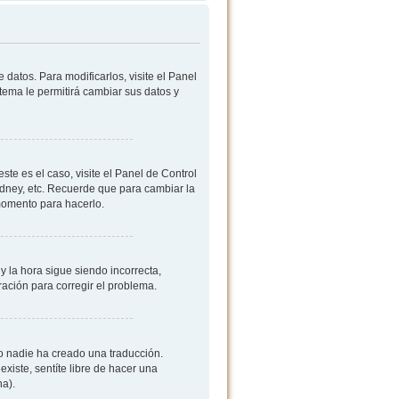
datos. Para modificarlos, visite el Panel
stema le permitirá cambiar sus datos y
ste es el caso, visite el Panel de Control
ydney, etc. Recuerde que para cambiar la
 momento para hacerlo.
y la hora sigue siendo incorrecta,
ación para corregir el problema.
 o nadie ha creado una traducción.
existe, sentíte libre de hacer una
na).