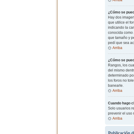
¿Cómo se pued
Hay dos imagen
que utilice el f
indicando la ca
conocida como a
que tamaño y pe
pedí que sea ac
Arriba
¿Cómo se pued
Rangos, los cua
del mismo dentr
determinado por
los foros no to
banearle.
Arriba
Cuando hago cli
Solo usuarios re
prevenir el uso
Arriba
Publicación d