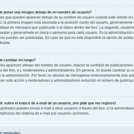
e poner una imagen debajo de mi nombre de usuario?
es que pueden aparecer debajo de su nombre de usuario cuando esté viendo los 
oro, la primera imagen está asociada a la posición (rank) del usuario, generalmente
ntidad de mensajes que publicaste o el status dentro del foro. La segunda, usual
vatar y generalmete es única o personal para cada usuario. Es la administración 
so pueden ser publicadas. En caso de que no este disponible la opción de avatar
tivada.
e cambiar mi rango?
les aparecen debajo del nombre de usuario, indican la cantidad de publicaciones r
o del foro, e.j. moderadores y administradores. En general, no puede cambiar su 
 la administración. Por favor, no abuses de mensajeear innecesariamente solo pa
leran esta acción y moderadores o administradores reducirán el número de publicac
c sobre el enlace de e-mail de un usuario, ¡me pide que me registre!
gistrados pueden enviar e-mail a otros usuarios a través del foro, si la administraci
 malicioso del sistema de e-mail por usuarios anónimos.
e mensajes