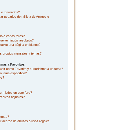
s e Ignorados?
r usuarios de mi lista de Amigos e
o o varios foros?
uelve ningún resultado?
uelve una página en blanco?
s propios mensajes y temas?
emas a Favoritos
añadir como Favorito y suscribirme a un tema?
o tema específico?
es?
rmitidos en este foro?
rchivos adjuntos?
l cosa?
r acerca de abusos o usos ilegales