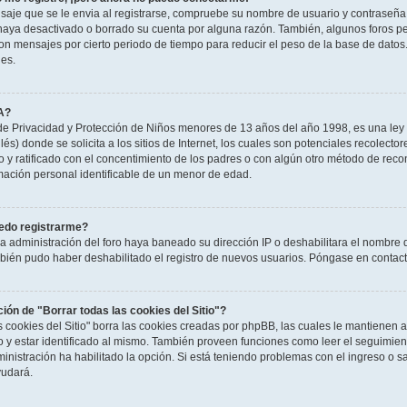
saje que se le envia al registrarse, compruebe su nombre de usuario y contraseña y
haya desactivado o borrado su cuenta por alguna razón. También, algunos foros 
n mensajes por cierto periodo de tiempo para reducir el peso de la base de datos. S
nes.
A?
e Privacidad y Protección de Niños menores de 13 años del año 1998, es una ley 
és) donde se solicita a los sitios de Internet, los cuales son potenciales recolector
to y ratificado con el concentimiento de los padres o con algún otro método de rec
rmación personal identificable de un menor de edad.
edo registrarme?
la administración del foro haya baneado su dirección IP o deshabilitara el nombre 
mbién pudo haber deshabilitado el registro de nuevos usuarios. Póngase en contacto
ción de "Borrar todas las cookies del Sitio"?
as cookies del Sitio" borra las cookies creadas por phpBB, las cuales le mantienen
o y estar identificado al mismo. También proveen funciones como leer el seguimient
ministración ha habilitado la opción. Si está teniendo problemas con el ingreso o sal
udará.