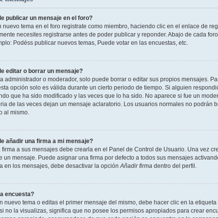
 publicar un mensaje en el foro?
n nuevo tema en el foro registrate como miembro, haciendo clic en el enlace de reg
ente necesites registrarse antes de poder publicar y reponder. Abajo de cada foro
mplo: Podéss publicar nuevos temas, Puede votar en las encuestas, etc.
 editar o borrar un mensaje?
 administrador o moderador, solo puede borrar o editar sus propios mensajes. Par
esta opción solo es válida durante un cierto periodo de tiempo. Si alguien respond
ndo que ha sido modificado y las veces que lo ha sido. No aparece si fue un modera
ia de las veces dejan un mensaje aclaratorio. Los usuarios normales no podrán 
o al mismo.
 añadir una firma a mi mensaje?
 firma a sus mensajes debe crearla en el Panel de Control de Usuario. Una vez cre
 un mensaje. Puede asignar una firma por defecto a todos sus mensajes activando la
la en los mensajes, debe desactivar la opción
Añadir firma
dentro del perfil.
a encuesta?
n nuevo tema o editas el primer mensaje del mismo, debe hacer clic en la etiqueta
si no la visualizas, significa que no posee los permisos apropiados para crear encu