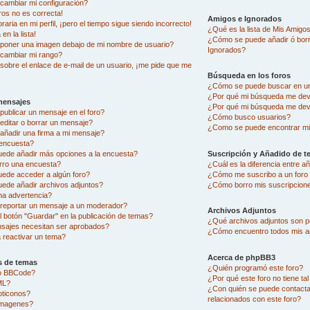
ambiar mi configuración?
ros no es correcta!
Amigos e Ignorados
aria en mi perfil, ¡pero el tiempo sigue siendo incorrecto!
¿Qué es la lista de Mis Amigo
en la lista!
¿Cómo se puede añadir ó borra
oner una imagen debajo de mi nombre de usuario?
Ignorados?
cambiar mi rango?
sobre el enlace de e-mail de un usuario, ¡me pide que me
Búsqueda en los foros
¿Cómo se puede buscar en un
¿Por qué mi búsqueda me dev
mensajes
¿Por qué mi búsqueda me dev
ublicar un mensaje en el foro?
¿Cómo busco usuarios?
ditar o borrar un mensaje?
¿Como se puede encontrar mi
ñadir una firma a mi mensaje?
encuesta?
uede añadir más opciones a la encuesta?
Suscripción y Añadido de t
rro una encuesta?
¿Cuál es la diferencia entre 
uede acceder a algún foro?
¿Cómo me suscribo a un foro 
ede añadir archivos adjuntos?
¿Cómo borro mis suscripcion
na advertencia?
eportar un mensaje a un moderador?
Archivos Adjuntos
l botón "Guardar" en la publicación de temas?
¿Qué archivos adjuntos son pe
sajes necesitan ser aprobados?
¿Cómo encuentro todos mis a
reactivar un tema?
Acerca de phpBB3
s de temas
¿Quién programó este foro?
go BBCode?
¿Por qué este foro no tiene ta
ML?
¿Con quién se puede contacta
oticonos?
relacionados con este foro?
imagenes?