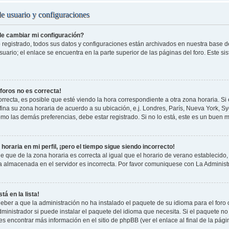
de usuario y configuraciones
e cambiar mi configuración?
 registrado, todos sus datos y configuraciones están archivados en nuestra base de 
uario; el enlace se encuentra en la parte superior de las páginas del foro. Este si
 foros no es correcta!
rrecta, es posible que esté viendo la hora correspondiente a otra zona horaria. Si e
fina su zona horaria de acuerdo a su ubicación, e.j. Londres, París, Nueva York, S
omo las demás preferencias, debe estar registrado. Si no lo está, este es un buen
horaria en mi perfil, ¡pero el tiempo sigue siendo incorrecto!
e que de la zona horaria es correcta al igual que el horario de verano establecido, 
a almacenada en el servidor es incorrecta. Por favor comuniquese con La Administr
tá en la lista!
eber a que la administración no ha instalado el paquete de su idioma para el foro
ministrador si puede instalar el paquete del idioma que necesita. Si el paquete no 
s encontrar más información en el sitio de phpBB (ver el enlace al final de la pági