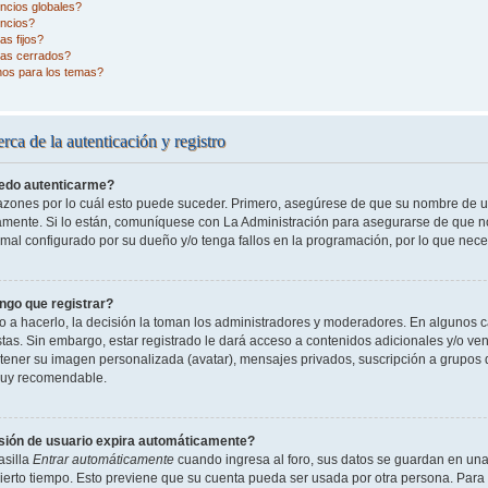
ncios globales?
ncios?
s fijos?
as cerrados?
nos para los temas?
rca de la autenticación y registro
edo autenticarme?
razones por lo cuál esto puede suceder. Primero, asegúrese de que su nombre de 
tamente. Si lo están, comuníquese con La Administración para asegurarse de que n
 mal configurado por su dueño y/o tenga fallos en la programación, por lo que nece
ngo que registrar?
o a hacerlo, la decisión la toman los administradores y moderadores. En algunos ca
tas. Sin embargo, estar registrado le dará acceso a contenidos adicionales y/o ve
o tener su imagen personalizada (avatar), mensajes privados, suscripción a grupos 
uy recomendable.
sión de usuario expira automáticamente?
asilla
Entrar automáticamente
cuando ingresa al foro, sus datos se guardan en una 
cierto tiempo. Esto previene que su cuenta pueda ser usada por otra persona. Para