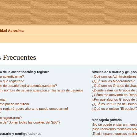
dad Aproxima
 Frecuentes
 de la autenticación y registro
Niveles de usuario y grupos
o autenticarme?
¿Qué son los Administradore
 que registrar?
¿Qué son los Moderadores?
ón de usuario expira automáticamente?
¿Qué son los Grupos de Usua
i nombre de usuario aparezca en las listas de usuarios
¿Donde están los Grupos de U
¿Cómo me convierto en Resp
eña!
¿Por qué algunos Grupos de U
me puedo identificar!
¿Qué es un "Grupo de Usuari
e registré, ¡pero ahora no puedo conectarme!
¿Qué es el enlace "El equipo"
?
o registrarme?
Mensajería privada
n de "Borrar todas las cookies del Sitio"?
¡No se puede enviar un mensa
¡Sigo recibiendo mensajes pr
usuario y configuraciones
¡Recibí spam o correos malicio