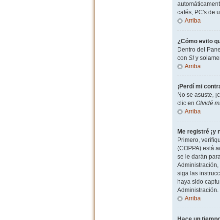
automáticamente
cafés, PC's de u
Arriba
¿Cómo evito qu
Dentro del Pane
con
SI
y solamen
Arriba
¡Perdí mi cont
No se asuste, ¡
clic en
Olvidé m
Arriba
Me registré ¡y 
Primero, verifiq
(COPPA) está ac
se le darán par
Administración, 
siga las instruc
haya sido captu
Administración.
Arriba
Hace un tiempo