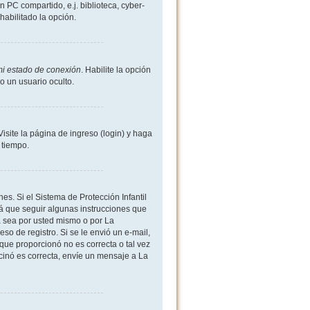
 PC compartido, e.j. biblioteca, cyber-
shabilitado la opción.
mi estado de conexión
. Habilite la opción
 un usuario oculto.
site la página de ingreso (login) y haga
 tiempo.
es. Si el Sistema de Protección Infantil
 que seguir algunas instrucciones que
a sea por usted mismo o por La
eso de registro. Si se le envió un e-mail,
 que proporcionó no es correcta o tal vez
rcinó es correcta, envíe un mensaje a La