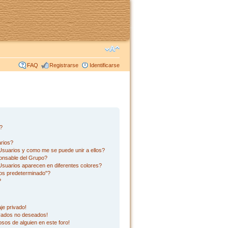
FAQ
Registrarse
Identificarse
s?
rios?
suarios y como me se puede unir a ellos?
onsable del Grupo?
suarios aparecen en diferentes colores?
os predeterminado"?
?
je privado!
ivados no deseados!
sos de alguien en este foro!