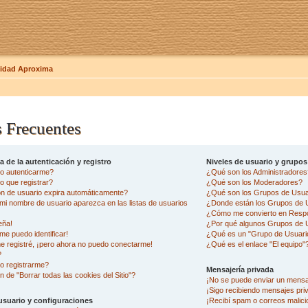
dad Aproxima
 Frecuentes
 de la autenticación y registro
Niveles de usuario y grupos
o autenticarme?
¿Qué son los Administradore
 que registrar?
¿Qué son los Moderadores?
ón de usuario expira automáticamente?
¿Qué son los Grupos de Usua
i nombre de usuario aparezca en las listas de usuarios
¿Donde están los Grupos de U
¿Cómo me convierto en Resp
eña!
¿Por qué algunos Grupos de U
me puedo identificar!
¿Qué es un "Grupo de Usuari
e registré, ¡pero ahora no puedo conectarme!
¿Qué es el enlace "El equipo"
?
o registrarme?
Mensajería privada
n de "Borrar todas las cookies del Sitio"?
¡No se puede enviar un mensa
¡Sigo recibiendo mensajes pr
usuario y configuraciones
¡Recibí spam o correos malicio