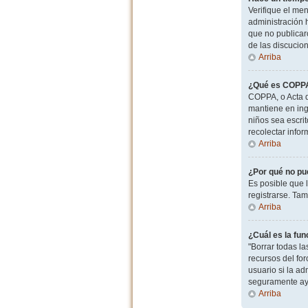
Verifique el men
administración 
que no publicaro
de las discucio
Arriba
¿Qué es COPP
COPPA, o Acta d
mantiene en ingl
niños sea escri
recolectar info
Arriba
¿Por qué no pu
Es posible que 
registrarse. Ta
Arriba
¿Cuál es la fun
"Borrar todas l
recursos del for
usuario si la ad
seguramente ay
Arriba