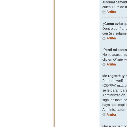
automáticamente
cafés, PC's de u
Arriba
¿Cómo evito qu
Dentro del Pane
con
SI
y solamen
Arriba
¡Perdí mi cont
No se asuste, ¡
clic en
Olvidé m
Arriba
Me registré ¡y 
Primero, verifiq
(COPPA) está ac
se le darán par
Administración, 
siga las instruc
haya sido captu
Administración.
Arriba
Hace un tiempo