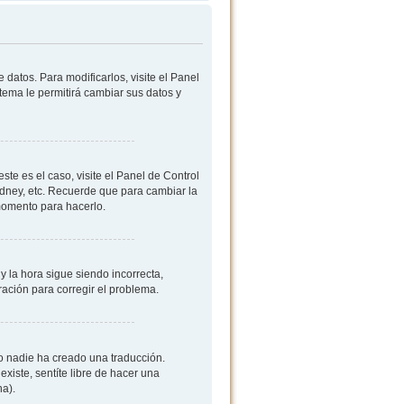
datos. Para modificarlos, visite el Panel
stema le permitirá cambiar sus datos y
ste es el caso, visite el Panel de Control
ydney, etc. Recuerde que para cambiar la
 momento para hacerlo.
y la hora sigue siendo incorrecta,
ación para corregir el problema.
 o nadie ha creado una traducción.
existe, sentíte libre de hacer una
na).