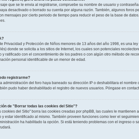
saje que se le envia al registrarse, compruebe su nombre de usuario y contraseña y
haya desactivado o borrado su cuenta por alguna razón. También, algunos foros 
n mensajes por cierto periodo de tiempo para reducir el peso de la base de datos. S
nes.
A?
e Privacidad y Protección de Niños menores de 13 años del año 1998, es una ley 
és) donde se solicita a los sitios de Internet, los cuales son potenciales recolector
to y ratificado con el concentimiento de los padres o con algún otro método de rec
rmación personal identificable de un menor de edad.
edo registrarme?
la administración del foro haya baneado su dirección IP o deshabilitara el nombre 
mbién pudo haber deshabilitado el registro de nuevos usuarios. Póngase en contacto
ción de "Borrar todas las cookies del Sitio"?
as cookies del Sitio" borra las cookies creadas por phpBB, las cuales le mantienen
o y estar identificado al mismo. También proveen funciones como leer el seguimient
ministración ha habilitado la opción. Si está teniendo problemas con el ingreso o sal
udará.