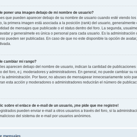
e poner una imagen debajo de mi nombre de usuario?
es que pueden aparecer debajo de su nombre de usuario cuando esté viendo los 
oro, la primera imagen está asociada a la posición (rank) del usuario, generalmente
ntidad de mensajes que publicaste o el status dentro del foro. La segunda, usual
vatar y generalmete es única o personal para cada usuario. Es la administración 
so pueden ser publicadas. En caso de que no este disponible la opción de avatar
tivada.
e cambiar mi rango?
les aparecen debajo del nombre de usuario, indican la cantidad de publicaciones r
o del foro, e.j. moderadores y administradores. En general, no puede cambiar su 
 la administración. Por favor, no abuses de mensajeear innecesariamente solo pa
leran esta acción y moderadores o administradores reducirán el número de publicac
c sobre el enlace de e-mail de un usuario, ¡me pide que me registre!
gistrados pueden enviar e-mail a otros usuarios a través del foro, si la administraci
 malicioso del sistema de e-mail por usuarios anónimos.
e mensajes