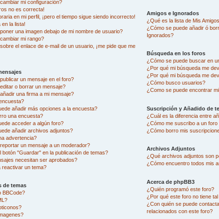
ambiar mi configuración?
ros no es correcta!
Amigos e Ignorados
aria en mi perfil, ¡pero el tiempo sigue siendo incorrecto!
¿Qué es la lista de Mis Amigo
en la lista!
¿Cómo se puede añadir ó borra
oner una imagen debajo de mi nombre de usuario?
Ignorados?
cambiar mi rango?
sobre el enlace de e-mail de un usuario, ¡me pide que me
Búsqueda en los foros
¿Cómo se puede buscar en un
¿Por qué mi búsqueda me dev
mensajes
¿Por qué mi búsqueda me dev
ublicar un mensaje en el foro?
¿Cómo busco usuarios?
ditar o borrar un mensaje?
¿Como se puede encontrar mi
ñadir una firma a mi mensaje?
encuesta?
uede añadir más opciones a la encuesta?
Suscripción y Añadido de t
rro una encuesta?
¿Cuál es la diferencia entre 
uede acceder a algún foro?
¿Cómo me suscribo a un foro 
ede añadir archivos adjuntos?
¿Cómo borro mis suscripcion
na advertencia?
eportar un mensaje a un moderador?
Archivos Adjuntos
l botón "Guardar" en la publicación de temas?
¿Qué archivos adjuntos son pe
sajes necesitan ser aprobados?
¿Cómo encuentro todos mis a
reactivar un tema?
Acerca de phpBB3
s de temas
¿Quién programó este foro?
go BBCode?
¿Por qué este foro no tiene ta
ML?
¿Con quién se puede contacta
oticonos?
relacionados con este foro?
imagenes?