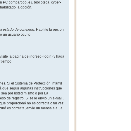
 PC compartido, e.j. biblioteca, cyber-
shabilitado la opción.
mi estado de conexión
. Habilite la opción
 un usuario oculto.
site la página de ingreso (login) y haga
 tiempo.
es. Si el Sistema de Protección Infantil
 que seguir algunas instrucciones que
a sea por usted mismo o por La
eso de registro. Si se le envió un e-mail,
 que proporcionó no es correcta o tal vez
rcinó es correcta, envíe un mensaje a La