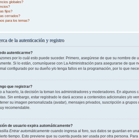
ncios globales?
ncios?
s fijos?
as cerrados?
nos para los temas?
rca de la autenticación y registro
edo autenticarme?
razones por lo cuál esto puede suceder. Primero, asegúrese de que su nombre de 
tamente. Si lo están, comuníquese con La Administración para asegurarse de que n
 mal configurado por su dueño y/o tenga fallos en la programación, por lo que nece
ngo que registrar?
o a hacerlo, la decisión la toman los administradores y moderadores. En algunos ca
tas. Sin embargo, estar registrado le dará acceso a contenidos adicionales y/o ve
o tener su imagen personalizada (avatar), mensajes privados, suscripción a grupos 
uy recomendable.
sión de usuario expira automáticamente?
asilla
Entrar automáticamente
cuando ingresa al foro, sus datos se guardan en una 
cierto tiempo. Esto previene que su cuenta pueda ser usada por otra persona. Para