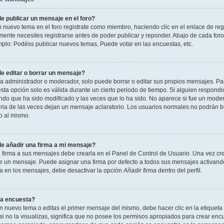
 publicar un mensaje en el foro?
n nuevo tema en el foro registrate como miembro, haciendo clic en el enlace de reg
ente necesites registrarse antes de poder publicar y reponder. Abajo de cada foro
mplo: Podéss publicar nuevos temas, Puede votar en las encuestas, etc.
 editar o borrar un mensaje?
 administrador o moderador, solo puede borrar o editar sus propios mensajes. Par
esta opción solo es válida durante un cierto periodo de tiempo. Si alguien respond
ndo que ha sido modificado y las veces que lo ha sido. No aparece si fue un modera
ia de las veces dejan un mensaje aclaratorio. Los usuarios normales no podrán 
o al mismo.
 añadir una firma a mi mensaje?
 firma a sus mensajes debe crearla en el Panel de Control de Usuario. Una vez cre
 un mensaje. Puede asignar una firma por defecto a todos sus mensajes activando la
la en los mensajes, debe desactivar la opción
Añadir firma
dentro del perfil.
a encuesta?
n nuevo tema o editas el primer mensaje del mismo, debe hacer clic en la etiqueta
si no la visualizas, significa que no posee los permisos apropiados para crear encu