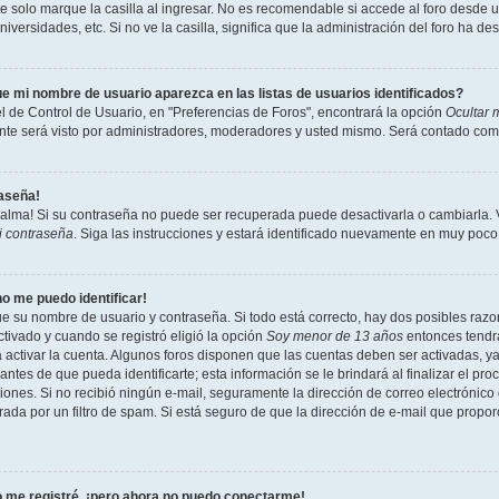
 solo marque la casilla al ingresar. No es recomendable si accede al foro desde un
niversidades, etc. Si no ve la casilla, significa que la administración del foro ha de
e mi nombre de usuario aparezca en las listas de usuarios identificados?
l de Control de Usuario, en "Preferencias de Foros", encontrará la opción
Ocultar 
te será visto por administradores, moderadores y usted mismo. Será contado como
raseña!
calma! Si su contraseña no puede ser recuperada puede desactivarla o cambiarla. Vi
i contraseña
. Siga las instrucciones y estará identificado nuevamente en muy poco
no me puedo identificar!
ue su nombre de usuario y contraseña. Si todo está correcto, hay dos posibles razon
tivado y cuando se registró eligió la opción
Soy menor de 13 años
entonces tendrá
a activar la cuenta. Algunos foros disponen que las cuentas deben ser activadas, y
antes de que pueda identificarte; esta información se le brindará al finalizar el proc
ciones. Si no recibió ningún e-mail, seguramente la dirección de correo electrónico
rada por un filtro de spam. Si está seguro de que la dirección de e-mail que propo
 me registré, ¡pero ahora no puedo conectarme!