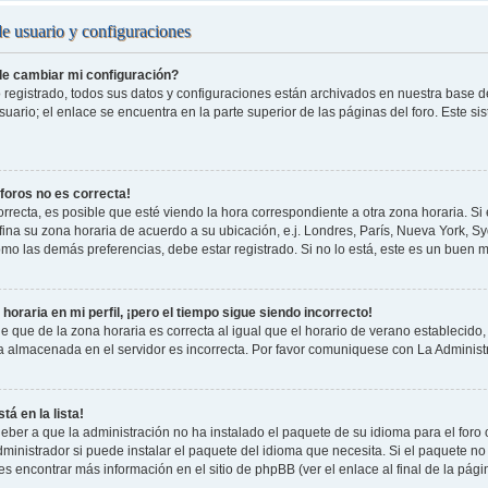
de usuario y configuraciones
e cambiar mi configuración?
 registrado, todos sus datos y configuraciones están archivados en nuestra base de 
uario; el enlace se encuentra en la parte superior de las páginas del foro. Este si
 foros no es correcta!
rrecta, es posible que esté viendo la hora correspondiente a otra zona horaria. Si e
fina su zona horaria de acuerdo a su ubicación, e.j. Londres, París, Nueva York, S
omo las demás preferencias, debe estar registrado. Si no lo está, este es un buen
horaria en mi perfil, ¡pero el tiempo sigue siendo incorrecto!
e que de la zona horaria es correcta al igual que el horario de verano establecido, 
a almacenada en el servidor es incorrecta. Por favor comuniquese con La Administr
tá en la lista!
eber a que la administración no ha instalado el paquete de su idioma para el foro
ministrador si puede instalar el paquete del idioma que necesita. Si el paquete no 
s encontrar más información en el sitio de phpBB (ver el enlace al final de la pági