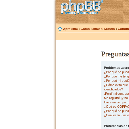
Aproxima
‹
Cómo llamar al Mundo
‹
Comuni
Preguntas
Problemas acerca
¿Por qué no pued
¿Por qué me tengo
¿Por qué mi sesi
¿Cómo evito que m
identificados?
¡Perdí mi contras
Me registré ¡y no 
Hace un tiempo m
¿Qué es COPPA
¿Por qué no pued
¿Cuál es la funció
Preferencias de 