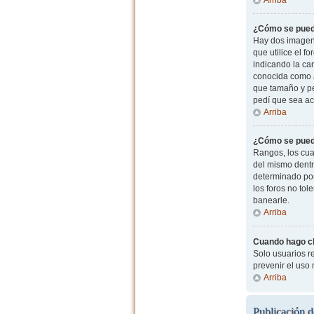
¿Cómo se pued
Hay dos imagen
que utilice el f
indicando la ca
conocida como a
que tamaño y pe
pedí que sea ac
Arriba
¿Cómo se pued
Rangos, los cua
del mismo dentr
determinado por
los foros no to
banearle.
Arriba
Cuando hago cli
Solo usuarios re
prevenir el uso
Arriba
Publicación d