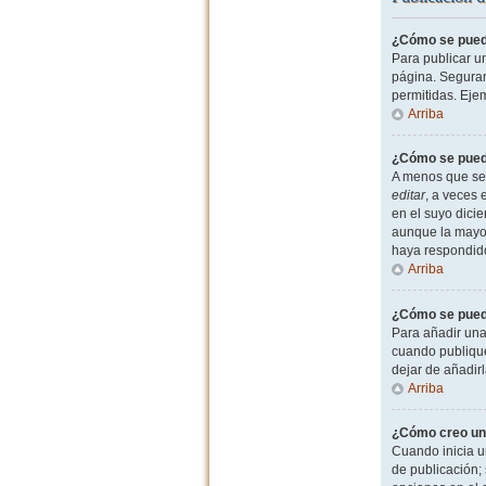
¿Cómo se puede
Para publicar u
página. Seguram
permitidas. Eje
Arriba
¿Cómo se puede
A menos que sea
editar
, a veces 
en el suyo dicie
aunque la mayor
haya respondid
Arriba
¿Cómo se puede
Para añadir una
cuando publique
dejar de añadir
Arriba
¿Cómo creo un
Cuando inicia u
de publicación; 