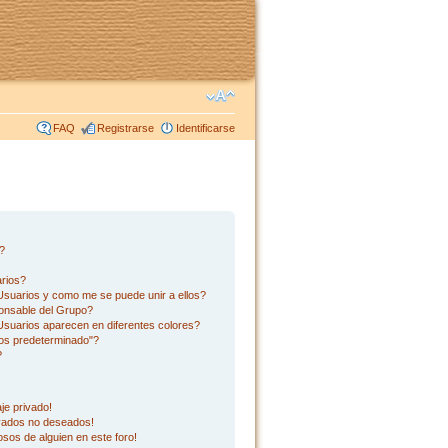
FAQ
Registrarse
Identificarse
s?
rios?
suarios y como me se puede unir a ellos?
onsable del Grupo?
suarios aparecen en diferentes colores?
os predeterminado"?
?
je privado!
ivados no deseados!
sos de alguien en este foro!