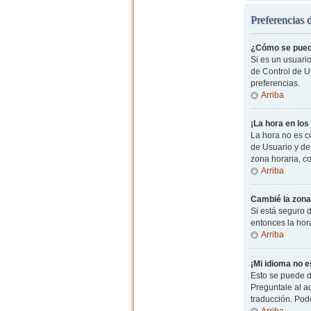
Preferencias 
¿Cómo se pued
Si es un usuario
de Control de Us
preferencias.
Arriba
¡La hora en los
La hora no es co
de Usuario y de
zona horaria, c
Arriba
Cambié la zona 
Si está seguro d
entonces la hor
Arriba
¡Mi idioma no es
Esto se puede d
Preguntale al ad
traducción. Pode
Arriba