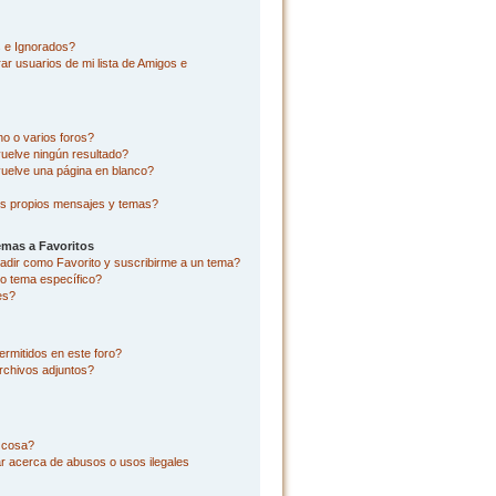
s e Ignorados?
r usuarios de mi lista de Amigos e
o o varios foros?
uelve ningún resultado?
uelve una página en blanco?
s propios mensajes y temas?
emas a Favoritos
añadir como Favorito y suscribirme a un tema?
o tema específico?
es?
rmitidos en este foro?
rchivos adjuntos?
l cosa?
r acerca de abusos o usos ilegales