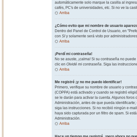
automáticamente solo marque la casilla al ingresa
cafés, PC's de universidades, etc. Si no ve la casi
Arriba
¿Cómo evito que mi nombre de usuario aparezca 
Dentro del Panel de Control de Usuario, en "Pref
con
SI
y solamente será visto por administradore
Arriba
¡Perdí mi contraseña!
No se asuste, ¡calma! Si su contraseña no puede 
clic en
Olvidé mi contraseña
. Siga las instruccio
Arriba
Me registré ¡y no me puedo identificar!
Primero, verifique su nombre de usuario y contrase
(COPPA) está activado y cuando se registró eligi
se le darán para activar la cuenta. Algunos foro
Administración, antes de que pueda identificarte; e
siga las instrucciones. Si no recibió ningún e-mai
haya sido capturada por un filtro de spam. Si est
Administración.
Arriba
Hace un tiempo me registré, ¡pero ahora no p