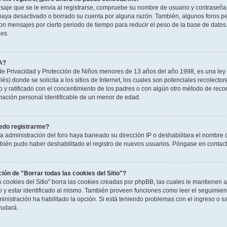
saje que se le envia al registrarse, compruebe su nombre de usuario y contraseña y
haya desactivado o borrado su cuenta por alguna razón. También, algunos foros 
n mensajes por cierto periodo de tiempo para reducir el peso de la base de datos. S
nes.
A?
e Privacidad y Protección de Niños menores de 13 años del año 1998, es una ley 
és) donde se solicita a los sitios de Internet, los cuales son potenciales recolector
to y ratificado con el concentimiento de los padres o con algún otro método de rec
rmación personal identificable de un menor de edad.
edo registrarme?
la administración del foro haya baneado su dirección IP o deshabilitara el nombre 
mbién pudo haber deshabilitado el registro de nuevos usuarios. Póngase en contacto
ción de "Borrar todas las cookies del Sitio"?
as cookies del Sitio" borra las cookies creadas por phpBB, las cuales le mantienen
o y estar identificado al mismo. También proveen funciones como leer el seguimient
ministración ha habilitado la opción. Si está teniendo problemas con el ingreso o sal
udará.