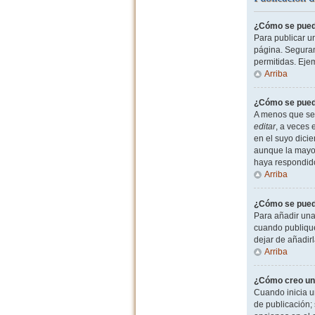
¿Cómo se puede
Para publicar u
página. Seguram
permitidas. Eje
Arriba
¿Cómo se puede
A menos que sea
editar
, a veces 
en el suyo dicie
aunque la mayor
haya respondid
Arriba
¿Cómo se puede
Para añadir una
cuando publique
dejar de añadir
Arriba
¿Cómo creo un
Cuando inicia u
de publicación; 