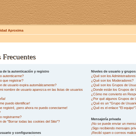
dad Aproxima
 Frecuentes
 de la autenticación y registro
Niveles de usuario y grupos
o autenticarme?
¿Qué son los Administradore
 que registrar?
¿Qué son los Moderadores?
ón de usuario expira automáticamente?
¿Qué son los Grupos de Usua
i nombre de usuario aparezca en las listas de usuarios
¿Donde están los Grupos de U
¿Cómo me convierto en Resp
eña!
¿Por qué algunos Grupos de U
me puedo identificar!
¿Qué es un "Grupo de Usuari
e registré, ¡pero ahora no puedo conectarme!
¿Qué es el enlace "El equipo"
?
o registrarme?
Mensajería privada
n de "Borrar todas las cookies del Sitio"?
¡No se puede enviar un mensa
¡Sigo recibiendo mensajes pr
usuario y configuraciones
¡Recibí spam o correos malicio