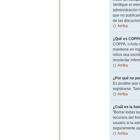
Verifique el men
administración 
que no publicaro
de las discucio
Arriba
¿Qué es COPP
COPPA, o Acta d
mantiene en ingl
niños sea escri
recolectar info
Arriba
¿Por qué no pu
Es posible que 
registrarse. Ta
Arriba
¿Cuál es la fun
"Borrar todas l
recursos del for
usuario si la ad
seguramente ay
Arriba