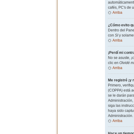
automáticamente
cafés, PC's de u
Arriba
¿Cómo evito qu
Dentro del Pane
con
SI
y solamen
Arriba
¡Perdí mi cont
No se asuste, ¡
clic en
Olvidé m
Arriba
Me registré ¡y 
Primero, verifiq
(COPPA) está ac
se le darán par
Administración, 
siga las instruc
haya sido captu
Administración.
Arriba
Hace un tiempo