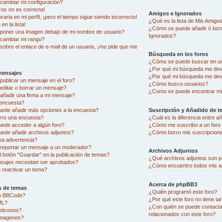
ambiar mi configuración?
ros no es correcta!
Amigos e Ignorados
aria en mi perfil, ¡pero el tiempo sigue siendo incorrecto!
¿Qué es la lista de Mis Amigo
en la lista!
¿Cómo se puede añadir ó borra
oner una imagen debajo de mi nombre de usuario?
Ignorados?
cambiar mi rango?
sobre el enlace de e-mail de un usuario, ¡me pide que me
Búsqueda en los foros
¿Cómo se puede buscar en un
¿Por qué mi búsqueda me dev
mensajes
¿Por qué mi búsqueda me dev
ublicar un mensaje en el foro?
¿Cómo busco usuarios?
ditar o borrar un mensaje?
¿Como se puede encontrar mi
ñadir una firma a mi mensaje?
encuesta?
uede añadir más opciones a la encuesta?
Suscripción y Añadido de t
rro una encuesta?
¿Cuál es la diferencia entre 
uede acceder a algún foro?
¿Cómo me suscribo a un foro 
ede añadir archivos adjuntos?
¿Cómo borro mis suscripcion
na advertencia?
eportar un mensaje a un moderador?
Archivos Adjuntos
l botón "Guardar" en la publicación de temas?
¿Qué archivos adjuntos son pe
sajes necesitan ser aprobados?
¿Cómo encuentro todos mis a
reactivar un tema?
Acerca de phpBB3
s de temas
¿Quién programó este foro?
go BBCode?
¿Por qué este foro no tiene ta
ML?
¿Con quién se puede contacta
oticonos?
relacionados con este foro?
imagenes?