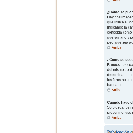
¿Cómo se pued
Hay dos imagen
que utilice el f
indicando la ca
conocida como a
que tamaño y pe
pedí que sea ac
Arriba
¿Cómo se pued
Rangos, los cua
del mismo dentr
determinado por
los foros no to
banearle.
Arriba
Cuando hago cli
Solo usuarios re
prevenir el uso
Arriba
Publicación d