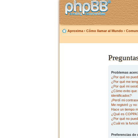
Aproxima
‹
Cómo llamar al Mundo
‹
Comuni
Preguntas
Problemas acerca
¿Por qué no pued
¿Por qué me tengo
¿Por qué mi sesi
¿Cómo evito que m
identificados?
¡Perdí mi contras
Me registré ¡y no 
Hace un tiempo m
¿Qué es COPPA
¿Por qué no pued
¿Cuál es la funció
Preferencias de 