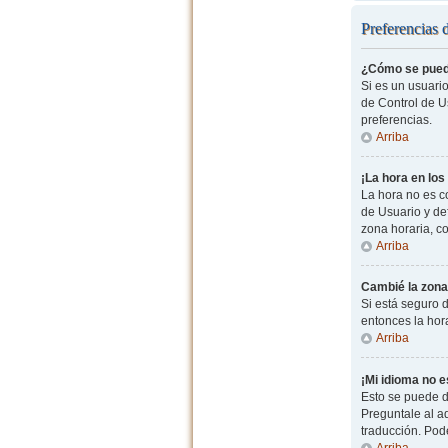
Preferencias 
¿Cómo se pued
Si es un usuario
de Control de Us
preferencias.
Arriba
¡La hora en los
La hora no es co
de Usuario y de
zona horaria, c
Arriba
Cambié la zona 
Si está seguro d
entonces la hor
Arriba
¡Mi idioma no es
Esto se puede d
Preguntale al ad
traducción. Pode
Arriba