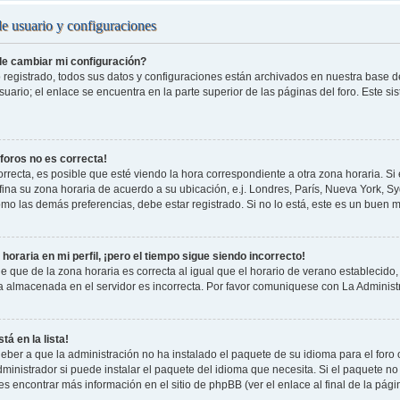
de usuario y configuraciones
e cambiar mi configuración?
 registrado, todos sus datos y configuraciones están archivados en nuestra base de 
uario; el enlace se encuentra en la parte superior de las páginas del foro. Este si
 foros no es correcta!
rrecta, es posible que esté viendo la hora correspondiente a otra zona horaria. Si e
fina su zona horaria de acuerdo a su ubicación, e.j. Londres, París, Nueva York, S
omo las demás preferencias, debe estar registrado. Si no lo está, este es un buen
horaria en mi perfil, ¡pero el tiempo sigue siendo incorrecto!
e que de la zona horaria es correcta al igual que el horario de verano establecido, 
a almacenada en el servidor es incorrecta. Por favor comuniquese con La Administr
tá en la lista!
eber a que la administración no ha instalado el paquete de su idioma para el foro
ministrador si puede instalar el paquete del idioma que necesita. Si el paquete no 
s encontrar más información en el sitio de phpBB (ver el enlace al final de la pági