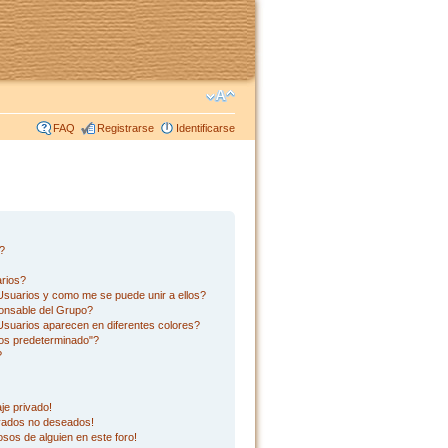
FAQ
Registrarse
Identificarse
s?
rios?
suarios y como me se puede unir a ellos?
onsable del Grupo?
suarios aparecen en diferentes colores?
os predeterminado"?
?
je privado!
ivados no deseados!
sos de alguien en este foro!