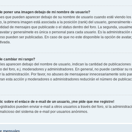
e poner una imagen debajo de mi nombre de usuario?
es que pueden aparecer debajo de su nombre de usuario cuando esté viendo los 
oro, la primera imagen está asociada a la posición (rank) del usuario, generalmente
ntidad de mensajes que publicaste o el status dentro del foro. La segunda, usual
vatar y generalmete es única o personal para cada usuario. Es la administración 
so pueden ser publicadas. En caso de que no este disponible la opción de avatar
tivada.
e cambiar mi rango?
les aparecen debajo del nombre de usuario, indican la cantidad de publicaciones r
o del foro, e.j. moderadores y administradores. En general, no puede cambiar su 
 la administración. Por favor, no abuses de mensajeear innecesariamente solo pa
leran esta acción y moderadores o administradores reducirán el número de publicac
c sobre el enlace de e-mail de un usuario, ¡me pide que me registre!
gistrados pueden enviar e-mail a otros usuarios a través del foro, si la administraci
 malicioso del sistema de e-mail por usuarios anónimos.
e mensajes