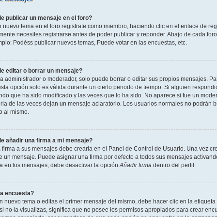
 publicar un mensaje en el foro?
n nuevo tema en el foro registrate como miembro, haciendo clic en el enlace de reg
ente necesites registrarse antes de poder publicar y reponder. Abajo de cada foro
mplo: Podéss publicar nuevos temas, Puede votar en las encuestas, etc.
 editar o borrar un mensaje?
 administrador o moderador, solo puede borrar o editar sus propios mensajes. Par
esta opción solo es válida durante un cierto periodo de tiempo. Si alguien respond
ndo que ha sido modificado y las veces que lo ha sido. No aparece si fue un modera
ia de las veces dejan un mensaje aclaratorio. Los usuarios normales no podrán 
o al mismo.
 añadir una firma a mi mensaje?
 firma a sus mensajes debe crearla en el Panel de Control de Usuario. Una vez cre
 un mensaje. Puede asignar una firma por defecto a todos sus mensajes activando la
la en los mensajes, debe desactivar la opción
Añadir firma
dentro del perfil.
a encuesta?
n nuevo tema o editas el primer mensaje del mismo, debe hacer clic en la etiqueta
si no la visualizas, significa que no posee los permisos apropiados para crear encu