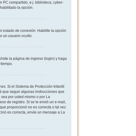
 PC compartido, e.j. biblioteca, cyber-
shabilitado la opción.
mi estado de conexión
. Habilite la opción
 un usuario oculto.
site la página de ingreso (login) y haga
 tiempo.
es. Si el Sistema de Protección Infantil
 que seguir algunas instrucciones que
a sea por usted mismo o por La
eso de registro. Si se le envió un e-mail,
 que proporcionó no es correcta o tal vez
rcinó es correcta, envíe un mensaje a La