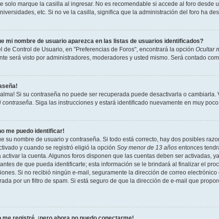
 solo marque la casilla al ingresar. No es recomendable si accede al foro desde un
niversidades, etc. Si no ve la casilla, significa que la administración del foro ha de
e mi nombre de usuario aparezca en las listas de usuarios identificados?
l de Control de Usuario, en "Preferencias de Foros", encontrará la opción
Ocultar 
te será visto por administradores, moderadores y usted mismo. Será contado como
raseña!
calma! Si su contraseña no puede ser recuperada puede desactivarla o cambiarla. Vi
i contraseña
. Siga las instrucciones y estará identificado nuevamente en muy poco
no me puedo identificar!
ue su nombre de usuario y contraseña. Si todo está correcto, hay dos posibles razon
tivado y cuando se registró eligió la opción
Soy menor de 13 años
entonces tendrá
a activar la cuenta. Algunos foros disponen que las cuentas deben ser activadas, y
antes de que pueda identificarte; esta información se le brindará al finalizar el proc
ciones. Si no recibió ningún e-mail, seguramente la dirección de correo electrónico
rada por un filtro de spam. Si está seguro de que la dirección de e-mail que propo
 me registré, ¡pero ahora no puedo conectarme!