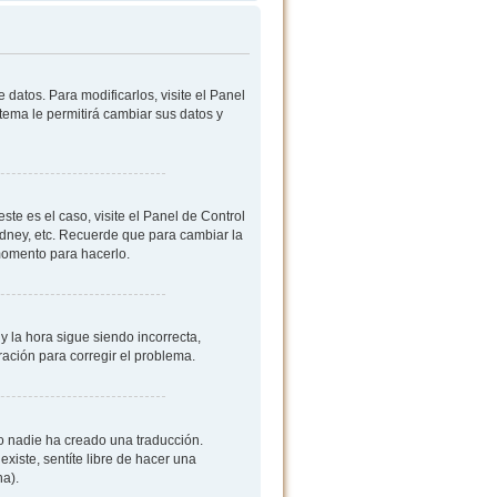
datos. Para modificarlos, visite el Panel
stema le permitirá cambiar sus datos y
ste es el caso, visite el Panel de Control
ydney, etc. Recuerde que para cambiar la
 momento para hacerlo.
y la hora sigue siendo incorrecta,
ación para corregir el problema.
 o nadie ha creado una traducción.
existe, sentíte libre de hacer una
na).