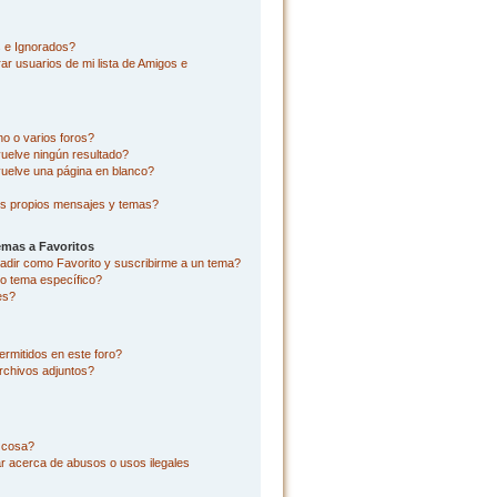
s e Ignorados?
r usuarios de mi lista de Amigos e
o o varios foros?
uelve ningún resultado?
uelve una página en blanco?
s propios mensajes y temas?
emas a Favoritos
añadir como Favorito y suscribirme a un tema?
o tema específico?
es?
rmitidos en este foro?
rchivos adjuntos?
l cosa?
r acerca de abusos o usos ilegales