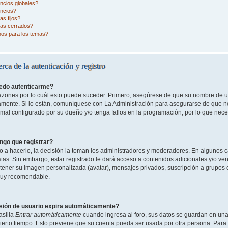
ncios globales?
ncios?
s fijos?
as cerrados?
nos para los temas?
rca de la autenticación y registro
edo autenticarme?
razones por lo cuál esto puede suceder. Primero, asegúrese de que su nombre de 
tamente. Si lo están, comuníquese con La Administración para asegurarse de que n
 mal configurado por su dueño y/o tenga fallos en la programación, por lo que nece
ngo que registrar?
o a hacerlo, la decisión la toman los administradores y moderadores. En algunos ca
tas. Sin embargo, estar registrado le dará acceso a contenidos adicionales y/o ve
o tener su imagen personalizada (avatar), mensajes privados, suscripción a grupos 
uy recomendable.
sión de usuario expira automáticamente?
asilla
Entrar automáticamente
cuando ingresa al foro, sus datos se guardan en una 
cierto tiempo. Esto previene que su cuenta pueda ser usada por otra persona. Para