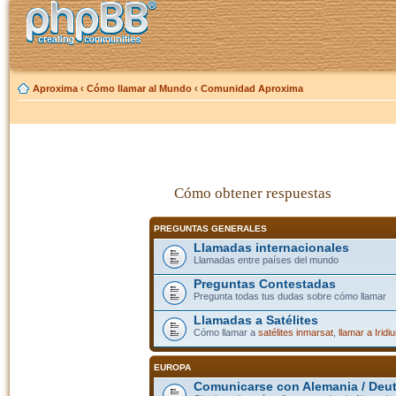
Aproxima
‹
Cómo llamar al Mundo
‹
Comunidad Aproxima
Cómo obtener respuestas
PREGUNTAS GENERALES
Llamadas internacionales
Llamadas entre países del mundo
Preguntas Contestadas
Pregunta todas tus dudas sobre cómo llamar
Llamadas a Satélites
Cómo llamar a
satélites inmarsat
,
llamar a Iridi
EUROPA
Comunicarse con Alemania / Deu