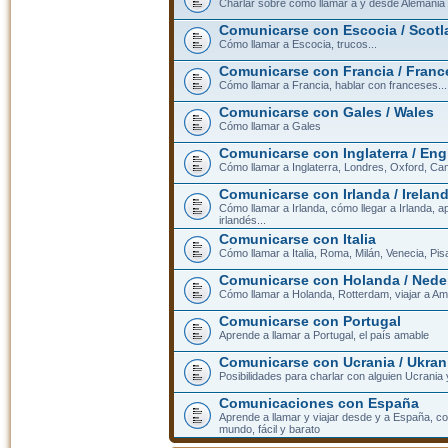
Charlar sobre cómo llamar a y desde Alemania
Comunicarse con Escocia / Scotl
Cómo llamar a Escocia, trucos...
Comunicarse con Francia / Franc
Cómo llamar a Francia, hablar con franceses...
Comunicarse con Gales / Wales
Cómo llamar a Gales
Comunicarse con Inglaterra / En
Cómo llamar a Inglaterra, Londres, Oxford, Cam
Comunicarse con Irlanda / Irelan
Cómo llamar a Irlanda, cómo llegar a Irlanda,
irlandés...
Comunicarse con Italia
Cómo llamar a Italia, Roma, Milán, Venecia, Pis
Comunicarse con Holanda / Nede
Cómo llamar a Holanda, Rotterdam, viajar a Am
Comunicarse con Portugal
Aprende a llamar a Portugal, el país amable
Comunicarse con Ucrania / Ukran
Posibilidades para charlar con alguien Ucrania
Comunicaciones con España
Aprende a llamar y viajar desde y a España, c
mundo, fácil y barato