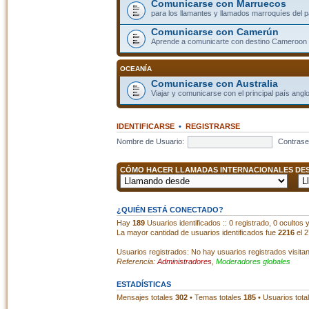
Comunicarse con Marruecos
para los llamantes y llamados marroquíes del p
Comunicarse con Camerún
Aprende a comunicarte con destino Cameroon
OCEANÍA
Comunicarse con Australia
Viajar y comunicarse con el principal país angl
IDENTIFICARSE
•
REGISTRARSE
Nombre de Usuario:
Contrase
CÓMO HACER LLAMADAS INTERNACIONALES DESD
¿QUIÉN ESTÁ CONECTADO?
Hay
189
Usuarios identificados :: 0 registrado, 0 ocultos
La mayor cantidad de usuarios identificados fue
2216
el 2
Usuarios registrados: No hay usuarios registrados visita
Referencia:
Administradores
,
Moderadores globales
ESTADÍSTICAS
Mensajes totales
302
• Temas totales
185
• Usuarios tota