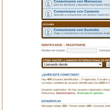
Comunicarse con Marruecos
para los llamantes y llamados marroquíes del p
Comunicarse con Camerún
Aprende a comunicarte con destino Cameroon
OCEANÍA
Comunicarse con Australia
Viajar y comunicarse con el principal país angl
IDENTIFICARSE
•
REGISTRARSE
Nombre de Usuario:
Contrase
CÓMO HACER LLAMADAS INTERNACIONALES DESD
¿QUIÉN ESTÁ CONECTADO?
Hay
409
Usuarios identificados :: 0 registrado, 0 ocultos
La mayor cantidad de usuarios identificados fue
2216
el 2
Usuarios registrados: No hay usuarios registrados visita
Referencia:
Administradores
,
Moderadores globales
ESTADÍSTICAS
Mensajes totales
302
• Temas totales
185
• Usuarios tota