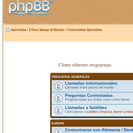
Aproxima
‹
Cómo llamar al Mundo
‹
Comunidad Aproxima
Cómo obtener respuestas
PREGUNTAS GENERALES
Llamadas internacionales
Llamadas entre países del mundo
Preguntas Contestadas
Pregunta todas tus dudas sobre cómo llamar
Llamadas a Satélites
Cómo llamar a
satélites inmarsat
,
llamar a Iridi
EUROPA
Comunicarse con Alemania / Deu