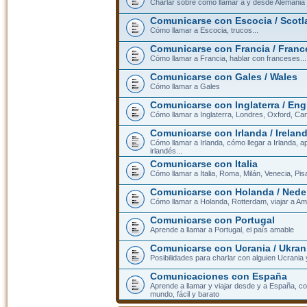
Charlar sobre cómo llamar a y desde Alemania
Comunicarse con Escocia / Scotl
Cómo llamar a Escocia, trucos...
Comunicarse con Francia / Franc
Cómo llamar a Francia, hablar con franceses...
Comunicarse con Gales / Wales
Cómo llamar a Gales
Comunicarse con Inglaterra / En
Cómo llamar a Inglaterra, Londres, Oxford, Cam
Comunicarse con Irlanda / Irelan
Cómo llamar a Irlanda, cómo llegar a Irlanda,
irlandés...
Comunicarse con Italia
Cómo llamar a Italia, Roma, Milán, Venecia, Pis
Comunicarse con Holanda / Nede
Cómo llamar a Holanda, Rotterdam, viajar a Am
Comunicarse con Portugal
Aprende a llamar a Portugal, el país amable
Comunicarse con Ucrania / Ukran
Posibilidades para charlar con alguien Ucrania
Comunicaciones con España
Aprende a llamar y viajar desde y a España, c
mundo, fácil y barato