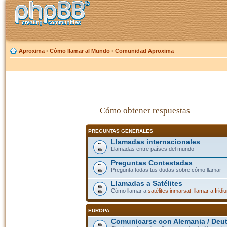
Aproxima
‹
Cómo llamar al Mundo
‹
Comunidad Aproxima
Cómo obtener respuestas
PREGUNTAS GENERALES
Llamadas internacionales
Llamadas entre países del mundo
Preguntas Contestadas
Pregunta todas tus dudas sobre cómo llamar
Llamadas a Satélites
Cómo llamar a
satélites inmarsat
,
llamar a Iridi
EUROPA
Comunicarse con Alemania / Deu