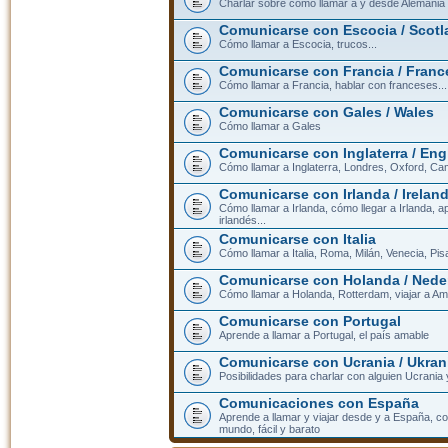
Charlar sobre cómo llamar a y desde Alemania
Comunicarse con Escocia / Scotl
Cómo llamar a Escocia, trucos...
Comunicarse con Francia / Franc
Cómo llamar a Francia, hablar con franceses...
Comunicarse con Gales / Wales
Cómo llamar a Gales
Comunicarse con Inglaterra / En
Cómo llamar a Inglaterra, Londres, Oxford, Cam
Comunicarse con Irlanda / Irelan
Cómo llamar a Irlanda, cómo llegar a Irlanda,
irlandés...
Comunicarse con Italia
Cómo llamar a Italia, Roma, Milán, Venecia, Pis
Comunicarse con Holanda / Nede
Cómo llamar a Holanda, Rotterdam, viajar a Am
Comunicarse con Portugal
Aprende a llamar a Portugal, el país amable
Comunicarse con Ucrania / Ukran
Posibilidades para charlar con alguien Ucrania
Comunicaciones con España
Aprende a llamar y viajar desde y a España, c
mundo, fácil y barato