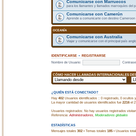
Comunicarse con Marruecos
para los llamantes y llamados marroquíes del p
Comunicarse con Camerún
Aprende a comunicarte con destino Cameroon
OCEANÍA
Comunicarse con Australia
Viajar y comunicarse con el principal país angl
IDENTIFICARSE
•
REGISTRARSE
Nombre de Usuario:
Contrase
CÓMO HACER LLAMADAS INTERNACIONALES DESD
¿QUIÉN ESTÁ CONECTADO?
Hay
402
Usuarios identificados :: 0 registrado, 0 ocultos
La mayor cantidad de usuarios identificados fue
2216
el 2
Usuarios registrados: No hay usuarios registrados visita
Referencia:
Administradores
,
Moderadores globales
ESTADÍSTICAS
Mensajes totales
302
• Temas totales
185
• Usuarios tota