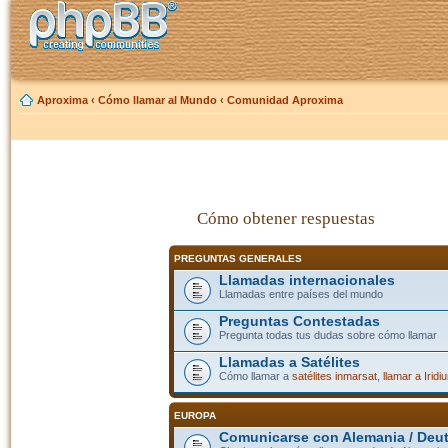
Aproxima
‹
Cómo llamar al Mundo
‹
Comunidad Aproxima
Cómo obtener respuestas
PREGUNTAS GENERALES
Llamadas internacionales
Llamadas entre países del mundo
Preguntas Contestadas
Pregunta todas tus dudas sobre cómo llamar
Llamadas a Satélites
Cómo llamar a
satélites inmarsat
,
llamar a Iridi
EUROPA
Comunicarse con Alemania / Deu