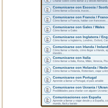
Charlar sobre cómo llamar a y desde Alemania
Comunicarse con Escocia / Scotl
Cómo llamar a Escocia, trucos...
Comunicarse con Francia / Franc
Cómo llamar a Francia, hablar con franceses...
Comunicarse con Gales / Wales
Cómo llamar a Gales
Comunicarse con Inglaterra / En
Cómo llamar a Inglaterra, Londres, Oxford, Cam
Comunicarse con Irlanda / Irelan
Cómo llamar a Irlanda, cómo llegar a Irlanda,
irlandés...
Comunicarse con Italia
Cómo llamar a Italia, Roma, Milán, Venecia, Pis
Comunicarse con Holanda / Nede
Cómo llamar a Holanda, Rotterdam, viajar a Am
Comunicarse con Portugal
Aprende a llamar a Portugal, el país amable
Comunicarse con Ucrania / Ukran
Posibilidades para charlar con alguien Ucrania
Comunicaciones con España
Aprende a llamar y viajar desde y a España, c
mundo, fácil y barato