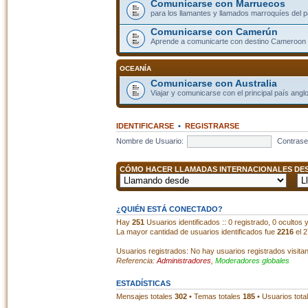
Comunicarse con Marruecos
para los llamantes y llamados marroquíes del p
Comunicarse con Camerún
Aprende a comunicarte con destino Cameroon
OCEANÍA
Comunicarse con Australia
Viajar y comunicarse con el principal país angl
IDENTIFICARSE
•
REGISTRARSE
Nombre de Usuario:
Contrase
CÓMO HACER LLAMADAS INTERNACIONALES DESD
¿QUIÉN ESTÁ CONECTADO?
Hay
251
Usuarios identificados :: 0 registrado, 0 ocultos
La mayor cantidad de usuarios identificados fue
2216
el 2
Usuarios registrados: No hay usuarios registrados visita
Referencia:
Administradores
,
Moderadores globales
ESTADÍSTICAS
Mensajes totales
302
• Temas totales
185
• Usuarios tota