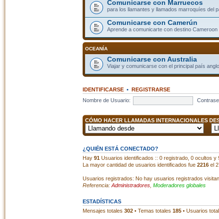
Comunicarse con Marruecos
para los llamantes y llamados marroquíes del p
Comunicarse con Camerún
Aprende a comunicarte con destino Cameroon
OCEANÍA
Comunicarse con Australia
Viajar y comunicarse con el principal país angl
IDENTIFICARSE
•
REGISTRARSE
Nombre de Usuario:
Contrase
CÓMO HACER LLAMADAS INTERNACIONALES DESD
¿QUIÉN ESTÁ CONECTADO?
Hay
91
Usuarios identificados :: 0 registrado, 0 ocultos y
La mayor cantidad de usuarios identificados fue
2216
el 2
Usuarios registrados: No hay usuarios registrados visita
Referencia:
Administradores
,
Moderadores globales
ESTADÍSTICAS
Mensajes totales
302
• Temas totales
185
• Usuarios tota