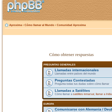
Aproxima
‹
Cómo llamar al Mundo
‹
Comunidad Aproxima
Cómo obtener respuestas
PREGUNTAS GENERALES
Llamadas internacionales
Llamadas entre países del mundo
Preguntas Contestadas
Pregunta todas tus dudas sobre cómo llamar
Llamadas a Satélites
Cómo llamar a
satélites inmarsat
,
llamar a Iridi
EUROPA
Comunicarse con Alemania / Deu