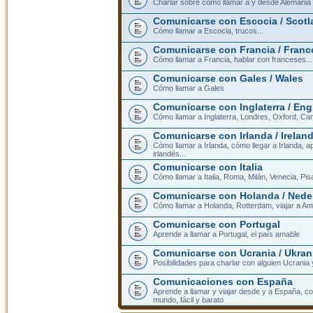
Charlar sobre cómo llamar a y desde Alemania
Comunicarse con Escocia / Scotl
Cómo llamar a Escocia, trucos...
Comunicarse con Francia / Franc
Cómo llamar a Francia, hablar con franceses...
Comunicarse con Gales / Wales
Cómo llamar a Gales
Comunicarse con Inglaterra / En
Cómo llamar a Inglaterra, Londres, Oxford, Cam
Comunicarse con Irlanda / Irelan
Cómo llamar a Irlanda, cómo llegar a Irlanda,
irlandés...
Comunicarse con Italia
Cómo llamar a Italia, Roma, Milán, Venecia, Pis
Comunicarse con Holanda / Nede
Cómo llamar a Holanda, Rotterdam, viajar a Am
Comunicarse con Portugal
Aprende a llamar a Portugal, el país amable
Comunicarse con Ucrania / Ukran
Posibilidades para charlar con alguien Ucrania
Comunicaciones con España
Aprende a llamar y viajar desde y a España, c
mundo, fácil y barato