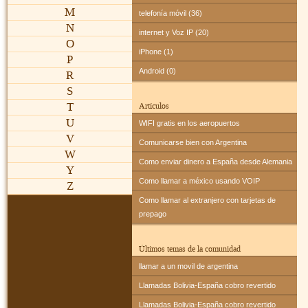
M
telefonía móvil (36)
N
internet y Voz IP (20)
O
iPhone (1)
P
Android (0)
R
S
T
Artículos
U
WIFI gratis en los aeropuertos
V
Comunicarse bien con Argentina
W
Como enviar dinero a España desde Alemania
Y
Como llamar a méxico usando VOIP
Z
Como llamar al extranjero con tarjetas de
prepago
Últimos temas de la comunidad
llamar a un movil de argentina
Llamadas Bolivia-España cobro revertido
Llamadas Bolivia-España cobro revertido