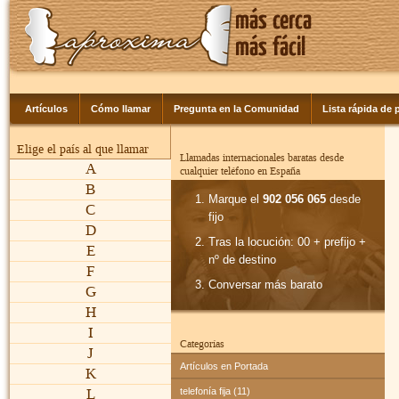
Artículos
Cómo llamar
Pregunta en la Comunidad
Lista rápida de p
Elige el país al que llamar
Llamadas internacionales baratas desde
A
cualquier teléfono en España
B
Marque el
902 056 065
desde
C
fijo
D
Tras la locución: 00 + prefijo +
E
nº de destino
F
Conversar más barato
G
H
I
Categorías
J
Artículos en Portada
K
L
telefonía fija (11)